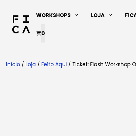
Saltar
para
WORKSHOPS
LOJA
FIC
o
conteúdo
0
Início
/
Loja
/
Feito Aqui
/ Ticket: Flash Workshop 