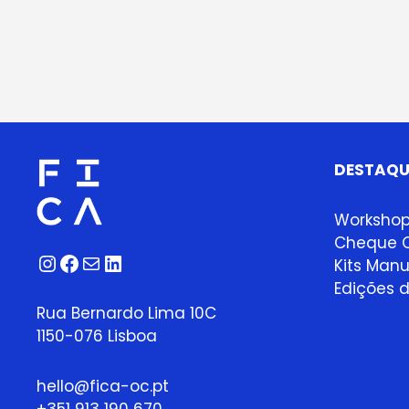
DESTAQU
Worksho
Cheque O
Instagram
Facebook
Correio
LinkedIn
Kits Manu
Edições d
Rua Bernardo Lima 10C
1150-076 Lisboa
hello@fica-oc.pt
+351 913 190 670