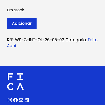
Em stock
Quantidade
Adicionar
de
Ticket:
Workshop
REF:
WS-C-INT-OL-26-05-02
Categoria:
Feito
Intensivo
Aqui
Olaria
May
2,
2026
-
May
2,
2026
Instagram
Facebook
Correio
LinkedIn