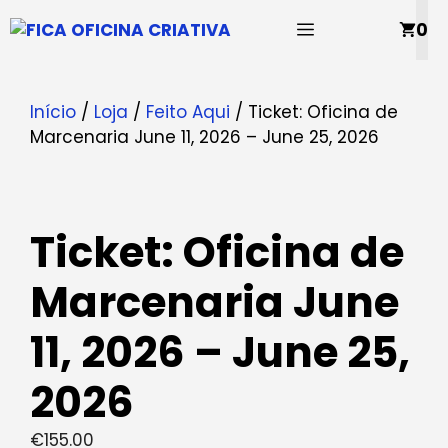
Saltar
MENU
0
para
o
conteúdo
Início
/
Loja
/
Feito Aqui
/ Ticket: Oficina de
Marcenaria June 11, 2026 – June 25, 2026
Ticket: Oficina de
Marcenaria June
11, 2026 – June 25,
2026
€
155.00