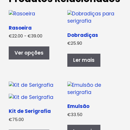
Rasoeira
Dobradiças
Gama
€
22.00
-
€
39.00
de
€
25.90
Este
preços:
produto
Ver opções
€22.00
tem
Ler mais
a
várias
€39.00
variantes.
As
opções
podem
ser
Emulsão
seleccionadas
Kit de Serigrafia
€
33.50
na
€
75.00
página
Este