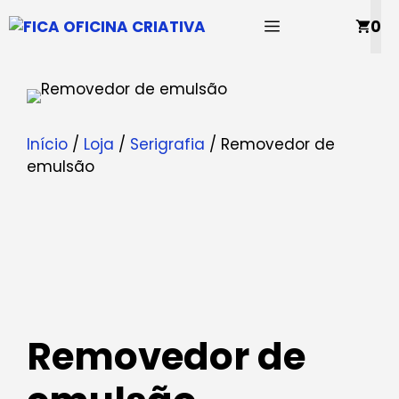
Saltar
MENU
0
para
o
conteúdo
Início
/
Loja
/
Serigrafia
/ Removedor de
emulsão
Removedor de