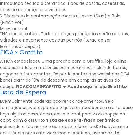
Introdução teórica à Cerâmica: tipos de pastas, cozeduras,
tipos de decorações e vidrados
2 Técnicas de conformação manual: Lastra (Slab) e Bola
(Pinch Pot)
Mini-manual
*Não inclui pintura. Todas as peças produzidas serão cozidas,
vidradas e novamente cozidas por nós (terão de ser
levantadas depois)
FICA x Graffito
A FICA estabeleceu uma parceria com a
Graffito
, loja online
especializada em materiais para cerâmica, incluindo barros,
engobes e ferramentas. Os participantes dos workshops FICA
beneficiam de 10% de desconto em compras através do
código
FICACOMAGRAFFITO
➔
Acede aqui à loja Graffito
Lista de Espera
Eventualmente poderão ocorrer cancelamentos. Se a
formação estiver esgotada e quiseres receber um alerta, caso
haja alguma desistência, envia e-mail para workshop@fica-
oc.pt, com o assunto ‘
lista de espera-flash cerâmica
‘,
indicando o teu nome e contacto telefónico.Se houver uma
desistência para este workshop específico, avisamos-te.