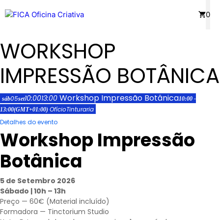
Saltar
Menu
0
para
o
WORKSHOP
conteúdo
IMPRESSÃO BOTÂNICA
Workshop Impressão Botânica
10:00
13:00
05
sáb
set
10:00 -
Ofício
Tinturaria
13:00
(GMT+01:00)
Detalhes do evento
Workshop Impressão
Botânica
5 de Setembro 2026
Sábado | 10h – 13h
Preço — 60€ (Material incluído)
Formadora —
Tinctorium Studio