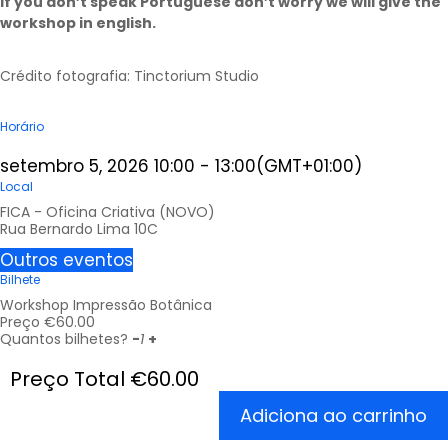
If you don’t speak Portuguese don’t worry we will give the
workshop in english.
Crédito fotografia: Tinctorium Studio
Horário
setembro 5, 2026
10:00
-
13:00
(GMT+01:00)
Local
FICA - Oficina Criativa (NOVO)
Rua Bernardo Lima 10C
Outros eventos
Bilhete
Workshop Impressão Botânica
Preço
€
60.00
Quantos bilhetes?
-
1
+
Preço Total
€
60.00
Adiciona ao carrinho