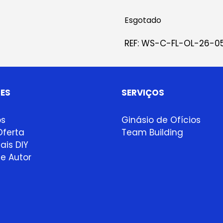
Esgotado
REF:
WS-C-FL-OL-26-0
ES
SERVIÇOS
ps
Ginásio de Ofícios
ferta
Team Building
ais DIY
e Autor