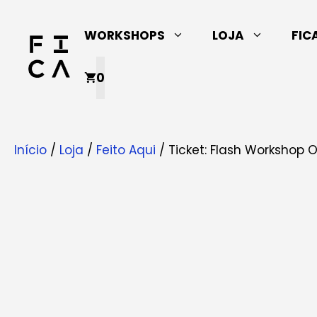
Saltar
para
WORKSHOPS
LOJA
FIC
o
conteúdo
0
Início
/
Loja
/
Feito Aqui
/ Ticket: Flash Workshop 