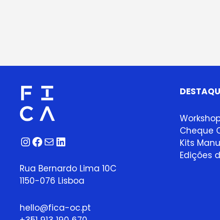
DESTAQU
Worksho
Cheque O
Instagram
Facebook
Correio
LinkedIn
Kits Manu
Edições d
Rua Bernardo Lima 10C
1150-076 Lisboa
hello@fica-oc.pt
+351 913 190 670