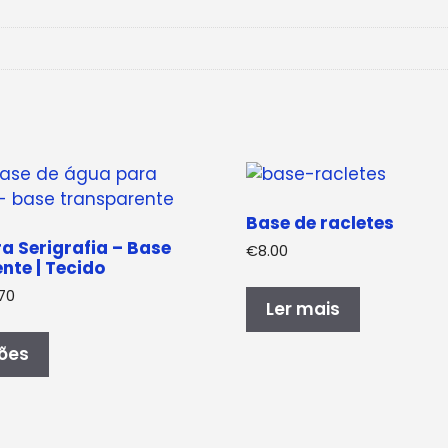
Base de racletes
a Serigrafia – Base
€
8.00
nte | Tecido
Gama
.70
Ler mais
de
Este
preços:
produto
ões
€5.50
tem
a
várias
€17.70
variantes.