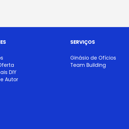
As
opções
podem
ser
seleccionadas
na
ES
SERVIÇOS
página
do
ps
Ginásio de Ofícios
produto
ferta
Team Building
ais DIY
e Autor