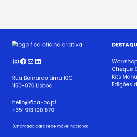
várias
variantes.
As
opções
podem
ser
DESTAQU
seleccionadas
Instagram
Facebook
Correio
LinkedIn
na
Worksho
página
Cheque O
do
Kits Manu
Rua Bernardo Lima 10C
produto
Edições d
1150-076 Lisboa
hello@fica-oc.pt
+351 913 190 670
(Chamada para rede móvel nacional