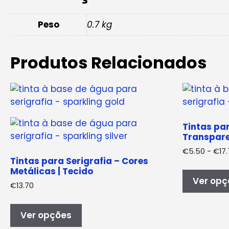
Peso
0.7 kg
Produtos Relacionados
Tintas par
Transpare
€
5.50
-
€
17
Tintas para Serigrafia – Cores
Metálicas | Tecido
Ver opç
€
13.70
Este
produto
Ver opções
tem